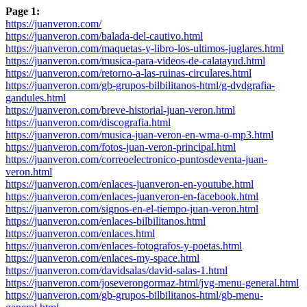
Page 1:
https://juanveron.com/
https://juanveron.com/balada-del-cautivo.html
https://juanveron.com/maquetas-y-libro-los-ultimos-juglares.html
https://juanveron.com/musica-para-videos-de-calatayud.html
https://juanveron.com/retorno-a-las-ruinas-circulares.html
https://juanveron.com/gb-grupos-bilbilitanos-html/g-dvdgrafia-
gandules.html
https://juanveron.com/breve-historial-juan-veron.html
https://juanveron.com/discografia.html
https://juanveron.com/musica-juan-veron-en-wma-o-mp3.html
https://juanveron.com/fotos-juan-veron-principal.html
https://juanveron.com/correoelectronico-puntosdeventa-juan-
veron.html
https://juanveron.com/enlaces-juanveron-en-youtube.html
https://juanveron.com/enlaces-juanveron-en-facebook.html
https://juanveron.com/signos-en-el-tiempo-juan-veron.html
https://juanveron.com/enlaces-bilbilitanos.html
https://juanveron.com/enlaces.html
https://juanveron.com/enlaces-fotografos-y-poetas.html
https://juanveron.com/enlaces-my-space.html
https://juanveron.com/davidsalas/david-salas-1.html
https://juanveron.com/joseverongormaz-html/jvg-menu-general.html
https://juanveron.com/gb-grupos-bilbilitanos-html/gb-menu-