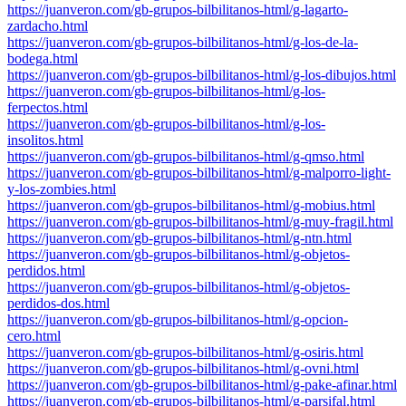
https://juanveron.com/gb-grupos-bilbilitanos-html/g-lagarto-
zardacho.html
https://juanveron.com/gb-grupos-bilbilitanos-html/g-los-de-la-
bodega.html
https://juanveron.com/gb-grupos-bilbilitanos-html/g-los-dibujos.html
https://juanveron.com/gb-grupos-bilbilitanos-html/g-los-
ferpectos.html
https://juanveron.com/gb-grupos-bilbilitanos-html/g-los-
insolitos.html
https://juanveron.com/gb-grupos-bilbilitanos-html/g-qmso.html
https://juanveron.com/gb-grupos-bilbilitanos-html/g-malporro-light-
y-los-zombies.html
https://juanveron.com/gb-grupos-bilbilitanos-html/g-mobius.html
https://juanveron.com/gb-grupos-bilbilitanos-html/g-muy-fragil.html
https://juanveron.com/gb-grupos-bilbilitanos-html/g-ntn.html
https://juanveron.com/gb-grupos-bilbilitanos-html/g-objetos-
perdidos.html
https://juanveron.com/gb-grupos-bilbilitanos-html/g-objetos-
perdidos-dos.html
https://juanveron.com/gb-grupos-bilbilitanos-html/g-opcion-
cero.html
https://juanveron.com/gb-grupos-bilbilitanos-html/g-osiris.html
https://juanveron.com/gb-grupos-bilbilitanos-html/g-ovni.html
https://juanveron.com/gb-grupos-bilbilitanos-html/g-pake-afinar.html
https://juanveron.com/gb-grupos-bilbilitanos-html/g-parsifal.html