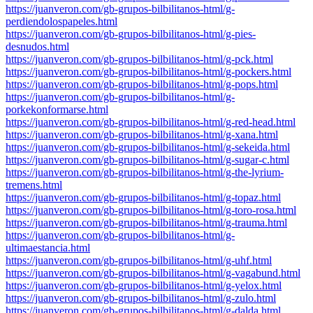
https://juanveron.com/gb-grupos-bilbilitanos-html/g-
perdiendolospapeles.html
https://juanveron.com/gb-grupos-bilbilitanos-html/g-pies-
desnudos.html
https://juanveron.com/gb-grupos-bilbilitanos-html/g-pck.html
https://juanveron.com/gb-grupos-bilbilitanos-html/g-pockers.html
https://juanveron.com/gb-grupos-bilbilitanos-html/g-pops.html
https://juanveron.com/gb-grupos-bilbilitanos-html/g-
porkekonformarse.html
https://juanveron.com/gb-grupos-bilbilitanos-html/g-red-head.html
https://juanveron.com/gb-grupos-bilbilitanos-html/g-xana.html
https://juanveron.com/gb-grupos-bilbilitanos-html/g-sekeida.html
https://juanveron.com/gb-grupos-bilbilitanos-html/g-sugar-c.html
https://juanveron.com/gb-grupos-bilbilitanos-html/g-the-lyrium-
tremens.html
https://juanveron.com/gb-grupos-bilbilitanos-html/g-topaz.html
https://juanveron.com/gb-grupos-bilbilitanos-html/g-toro-rosa.html
https://juanveron.com/gb-grupos-bilbilitanos-html/g-trauma.html
https://juanveron.com/gb-grupos-bilbilitanos-html/g-
ultimaestancia.html
https://juanveron.com/gb-grupos-bilbilitanos-html/g-uhf.html
https://juanveron.com/gb-grupos-bilbilitanos-html/g-vagabund.html
https://juanveron.com/gb-grupos-bilbilitanos-html/g-yelox.html
https://juanveron.com/gb-grupos-bilbilitanos-html/g-zulo.html
https://juanveron.com/gb-grupos-bilbilitanos-html/g-dalda.html