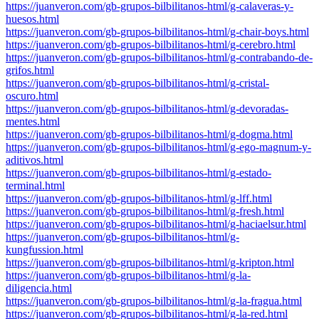
https://juanveron.com/gb-grupos-bilbilitanos-html/g-calaveras-y-
huesos.html
https://juanveron.com/gb-grupos-bilbilitanos-html/g-chair-boys.html
https://juanveron.com/gb-grupos-bilbilitanos-html/g-cerebro.html
https://juanveron.com/gb-grupos-bilbilitanos-html/g-contrabando-de-
grifos.html
https://juanveron.com/gb-grupos-bilbilitanos-html/g-cristal-
oscuro.html
https://juanveron.com/gb-grupos-bilbilitanos-html/g-devoradas-
mentes.html
https://juanveron.com/gb-grupos-bilbilitanos-html/g-dogma.html
https://juanveron.com/gb-grupos-bilbilitanos-html/g-ego-magnum-y-
aditivos.html
https://juanveron.com/gb-grupos-bilbilitanos-html/g-estado-
terminal.html
https://juanveron.com/gb-grupos-bilbilitanos-html/g-lff.html
https://juanveron.com/gb-grupos-bilbilitanos-html/g-fresh.html
https://juanveron.com/gb-grupos-bilbilitanos-html/g-haciaelsur.html
https://juanveron.com/gb-grupos-bilbilitanos-html/g-
kungfussion.html
https://juanveron.com/gb-grupos-bilbilitanos-html/g-kripton.html
https://juanveron.com/gb-grupos-bilbilitanos-html/g-la-
diligencia.html
https://juanveron.com/gb-grupos-bilbilitanos-html/g-la-fragua.html
https://juanveron.com/gb-grupos-bilbilitanos-html/g-la-red.html