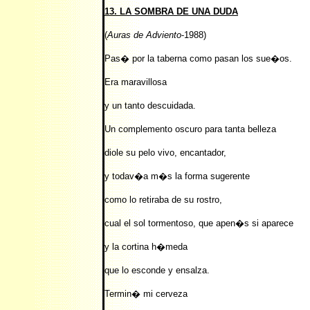
13. LA SOMBRA DE UNA DUDA
(
Auras de Adviento
-1988)
Pas� por la taberna como pasan los sue�os.
Era maravillosa
y un tanto descuidada.
Un complemento oscuro para tanta belleza
diole su pelo vivo, encantador,
y todav�a m�s la forma sugerente
como lo retiraba de su rostro,
cual el sol tormentoso, que apen�s si aparece
y la cortina h�meda
que lo esconde y ensalza.
Termin� mi cerveza