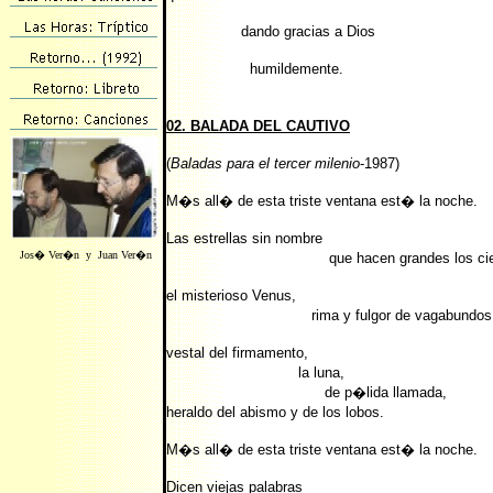
dando gracias a Dios
humildemente.
02. BALADA DEL CAUTIVO
(
Baladas para el tercer milenio
-1987)
M�s all� de esta triste ventana est� la noche.
Las estrellas sin nombre
Jos� Ver�n y Juan Ver�n
que hacen grandes los ciel
el misterioso Venus,
rima y fulgor de vagabundos
vestal del firmamento,
la luna,
de p�lida llamada,
heraldo del abismo y de los lobos.
M�s all� de esta triste ventana est� la noche.
Dicen viejas palabras