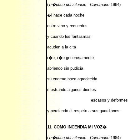
(
Tr�ptico del silencio - Cavernario
-1984)
�l nace cada noche
entre vino y recuerdos
y cuando los fantasmas
acuden a la cita
r�e, r�e generosamente
abriendo sin pudicia
su enorme boca agradecida
mostrando algunos dientes
escasos y deformes
y perdiendo el respeto a sus guardianes.
11. COMO INCENDIA MI VOZ�
(
Tr�ptico del silencio - Cavernario
-1984)