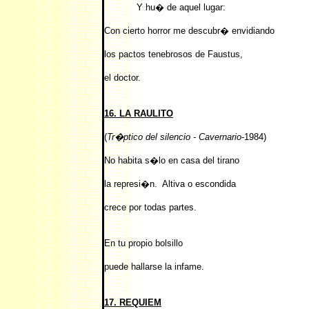
Y hu� de aquel lugar:
Con cierto horror me descubr� envidiando
los pactos tenebrosos de Faustus,
el doctor.
16. LA RAULITO
(
Tr�ptico del silencio - Cavernario
-1984)
No habita s�lo en casa del tirano
la represi�n. Altiva o escondida
crece por todas partes.
En tu propio bolsillo
puede hallarse la infame.
17. REQUIEM