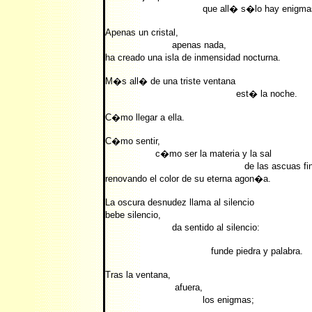
que all� s�lo hay enigmas
Apenas un cristal,
apenas nada,
ha creado una isla de inmensidad nocturna.
M�s all� de una triste ventana
est� la noche.
C�mo llegar a ella.
C�mo sentir,
c�mo ser la materia y la sal
de las ascuas final
renovando el color de su eterna agon�a.
La oscura desnudez llama al silencio
bebe silencio,
da sentido al silencio:
funde piedra y palabra.
Tras la ventana,
afuera,
los enigmas;