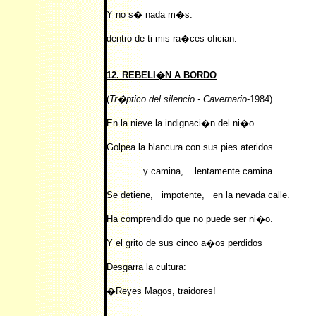
Y no s� nada m�s:
dentro de ti mis ra�ces ofician.
12. REBELI�N A BORDO
(
Tr�ptico del silencio - Cavernario
-1984)
En la nieve la indignaci�n del ni�o
Golpea la blancura con sus pies ateridos
y camina, lentamente camina.
Se detiene, impotente, en la nevada calle.
Ha comprendido que no puede ser ni�o.
Y el grito de sus cinco a�os perdidos
Desgarra la cultura:
�Reyes Magos, traidores!