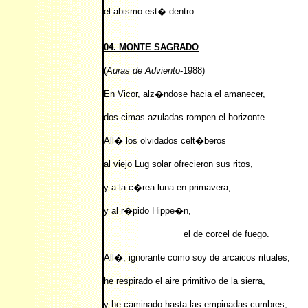
el abismo est� dentro.
04. MONTE SAGRADO
(
Auras de Adviento
-1988)
En Vicor, alz�ndose hacia el amanecer,
dos cimas azuladas rompen el horizonte.
All� los olvidados celt�beros
al viejo Lug solar ofrecieron sus ritos,
y a la c�rea luna en primavera,
y al r�pido Hippe�n,
el de corcel de fuego.
All�, ignorante como soy de arcaicos rituales,
he respirado el aire primitivo de la sierra,
y he caminado hasta las empinadas cumbres,