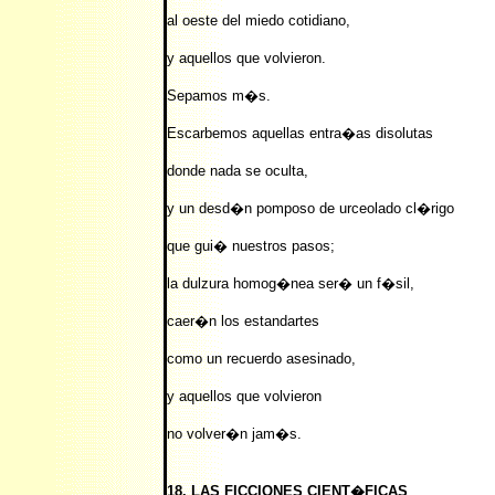
al oeste del miedo cotidiano,
y aquellos que volvieron.
Sepamos m�s.
Escarbemos aquellas entra�as disolutas
donde nada se oculta,
y un desd�n pomposo de urceolado cl�rigo
que gui� nuestros pasos;
la dulzura homog�nea ser� un f�sil,
caer�n los estandartes
como un recuerdo asesinado,
y aquellos que volvieron
no volver�n jam�s.
18. LAS FICCIONES CIENT�FICAS