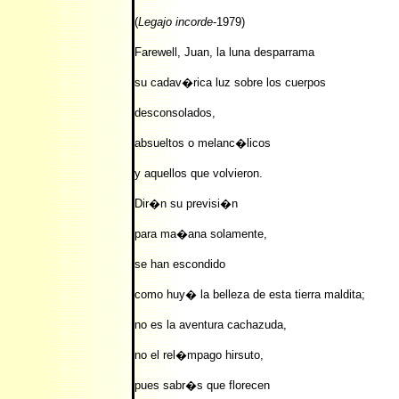
(
Legajo incorde
-1979)
Farewell, Juan, la luna desparrama
su cadav�rica luz sobre los cuerpos
desconsolados,
absueltos o melanc�licos
y aquellos que volvieron.
Dir�n su previsi�n
para ma�ana solamente,
se han escondido
como huy� la belleza de esta tierra maldita;
no es la aventura cachazuda,
no el rel�mpago hirsuto,
pues sabr�s que florecen