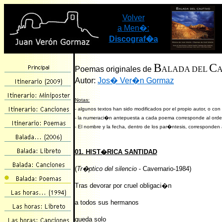
Volver
a Men�:
Discograf�a
B
C
Poemas originales de
ALADA DEL
Autor:
Jos� Ver�n Gormaz
Notas:
- algunos textos han sido modificados por el propio autor, o con
- la numeraci�n antepuesta a cada poema corresponde al orde
- El nombre y la fecha, dentro de los par�ntesis, corresponden
01. HIST�RICA SANTIDAD
(
Tr�ptico del silencio
- Cavernario-1984)
Tras devorar por cruel obligaci�n
a todos sus hermanos
queda solo