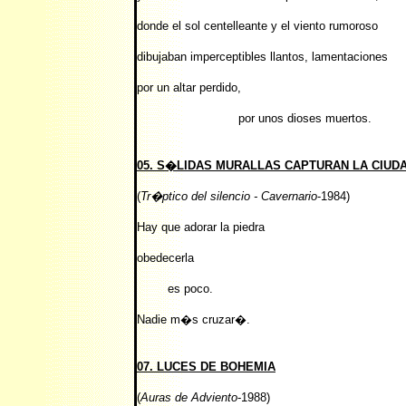
donde el sol centelleante y el viento rumoroso
dibujaban imperceptibles llantos, lamentaciones
por un altar perdido,
por unos dioses muertos.
05. S�LIDAS MURALLAS CAPTURAN LA CIUD
(
Tr�ptico del silencio - Cavernario
-1984)
Hay que adorar la piedra
obedecerla
es poco.
Nadie m�s cruzar�.
07. LUCES DE BOHEMIA
(
Auras de Adviento
-1988)