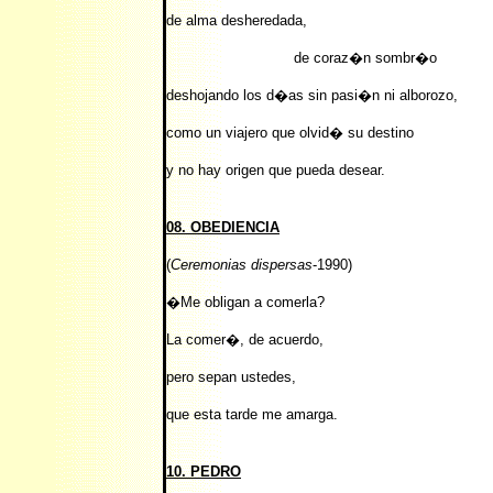
de alma desheredada,
de coraz�n sombr�o
deshojando los d�as sin pasi�n ni alborozo,
como un viajero que olvid� su destino
y no hay origen que pueda desear.
08. OBEDIENCIA
(
Ceremonias dispersas
-1990)
�Me obligan a comerla?
La comer�, de acuerdo,
pero sepan ustedes,
que esta tarde me amarga.
10. PEDRO