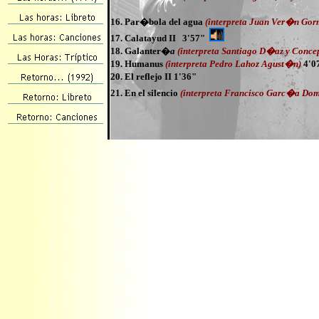
16. Par�bola del agua
(interpreta Juan Ver�n Gor
17. Calatayud II 3'57"
18. Galanter�
a
(interpreta Santiago D�az y Con
19. Humanus
(interpreta Pedro Lahoz Agust�n)
4'0
20. El reflejo II 1'36"
21. En el silencio
(interpreta Francisco Garc�a Do