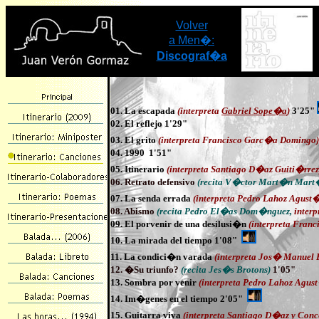
Volver
a Men�:
Discograf�a
01. La escapada
(interpreta
Gabriel Sope�a
)
3'25"
02. El reflejo 1'29"
03. El grito
(interpreta Francisco Garc�a Domingo)
04. 1990 1'51"
05. Itinerario
(interpreta Santiago D�az Guiti�rrez
06. Retrato defensivo
(recita V�ctor Mart�n Mart
07. La senda errada
(interpreta Pedro Lahoz Agust
08. Abismo
(recita Pedro El�as Dom�nguez,
inter
09. El porvenir de una desilusi�n
(interpreta Fran
10. La mirada del tiempo 1'08"
11. La condici�n varada
(interpreta Jos� Manuel 
12. �Su triunfo?
(recita Jes�s Brotons)
1'05"
13. Sombra por venir
(interpreta Pedro Lahoz Agus
14. Im�genes en el tiempo 2'05"
15. Guitarra viva
(interpreta Santiago D�az y Co