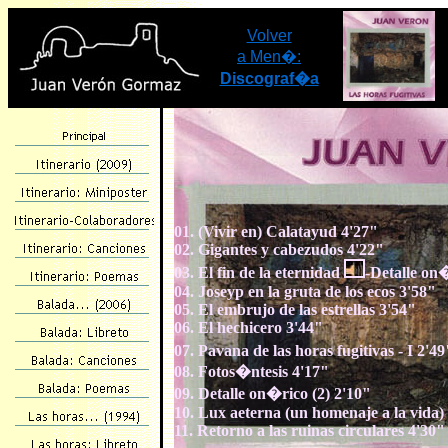
Volver
a Men�:
Discograf�a
01. (Vivir en) Calatayud 4'27"
02. Gigantes y cabezudos 4'22"
03. El fin de la eternidad
-Detalle o
04. Joseyp en la gruta de los ecos 3'58"
05. El embrujo de las estrellas 3'54"
06. El hechicero 3'44"
07. Pavana de las horas fugitivas - I 2'
08. Fotos�ntesis 4'17"
09. Detalle on�rico (2) 2'10"
10. Lux aeterna (un homenaje a la vida)
11. Retorno a las ruinas circulares 4'30"