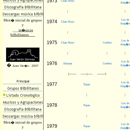
1973
Chair Boys
Arag�
|
|
Men� inicial de grupos
Los de
1974
Chair Boys
Arag�
y
___
m�sicos
|
|
bilbilitanos___
Los de
1975
Chair Boys
Cerebro
Arag�
|
|
|
Los de
1976
Abraxas
Cerebro
�
Arag�
Juan Ver�n - 2007
{--------
-------|------
---------}
|
Los de
1977
Topaz
Arag�
|
|
Los de
1978
Topaz
Arag�
|
|
Men� inicial de grupos
Los de
1979
Topaz
y
Arag�