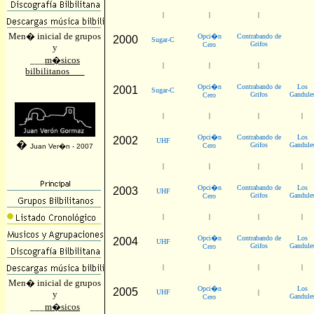
|
|
|
Men� inicial de grupos
Opci�n
Contrabando de
2000
Sugar-C
Grifos
Cero
y
___
m�sicos
|
|
|
bilbilitanos___
Opci�n
Contrabando de
Los
2001
Sugar-C
Grifos
Gandule
Cero
|
|
|
|
Opci�n
Contrabando de
Los
2002
UHF
�
Grifos
Gandule
Cero
Juan Ver�n - 2007
|
|
|
|
Opci�n
Contrabando de
Los
2003
UHF
Grifos
Gandule
Cero
|
|
|
|
Opci�n
Contrabando de
Los
2004
UHF
Grifos
Gandule
Cero
|
|
|
|
Men� inicial de grupos
Opci�n
Los
2005
UHF
|
y
Gandule
Cero
___
m�sicos