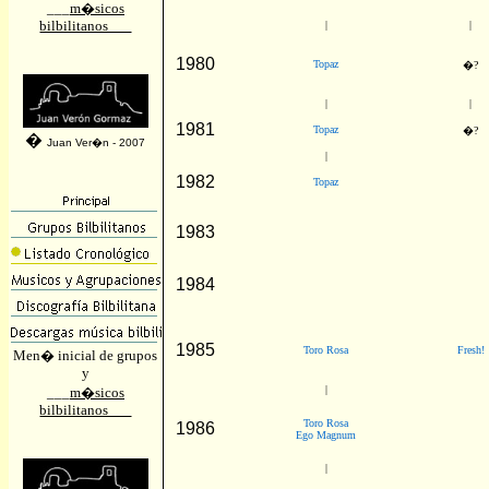
___
m�sicos
bilbilitanos___
|
|
1980
Topaz
�?
|
|
1981
Topaz
�?
�
Juan Ver�n - 2007
|
1982
Topaz
1983
1984
1985
Toro Rosa
Fresh!
Men� inicial de grupos
y
|
___
m�sicos
bilbilitanos___
Toro Rosa
1986
Ego Magnum
|