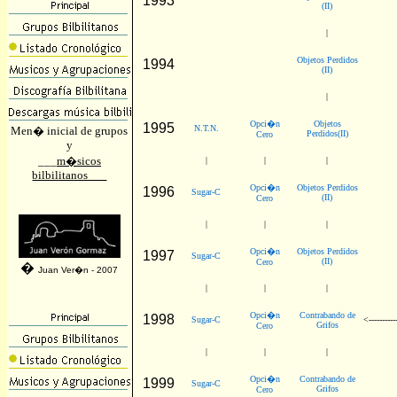
1993
(II)
|
Objetos Perdidos
1994
(II)
|
Opci�n
Objetos
1995
N.T.N.
Men� inicial de grupos
Perdidos(II)
Cero
y
___
m�sicos
|
|
|
bilbilitanos___
Opci�n
Objetos Perdidos
1996
Sugar-C
(II)
Cero
|
|
|
Opci�n
Objetos Perdidos
1997
Sugar-C
(II)
Cero
�
Juan Ver�n - 2007
|
|
|
Opci�n
Contrabando de
1998
Sugar-C
<----------
Grifos
Cero
|
|
|
Opci�n
Contrabando de
1999
Sugar-C
Grifos
Cero