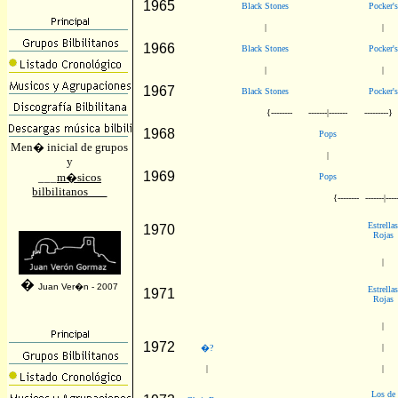
1965
Black Stones
Pocker's
|
|
1966
Black Stones
Pocker's
|
|
1967
Black Stones
Pocker's
{--------
-------|-------
---------}
1968
Pops
Men� inicial de grupos
|
y
1969
___
m�sicos
Pops
bilbilitanos___
{--------
-------|----
Estrella
1970
Rojas
|
�
Juan Ver�n - 2007
Estrella
1971
Rojas
|
1972
|
�?
|
|
Los de