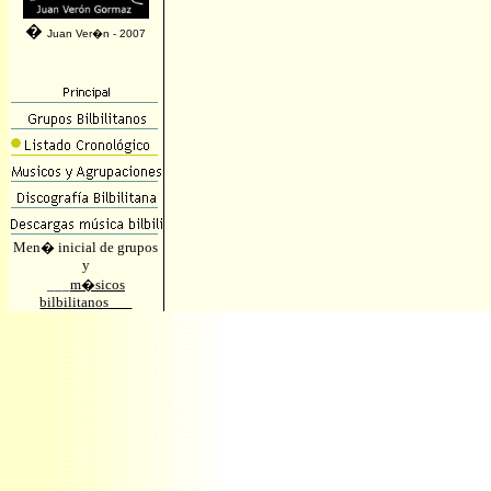
�
Juan Ver�n - 2007
Men� inicial de grupos
y
___
m�sicos
bilbilitanos___