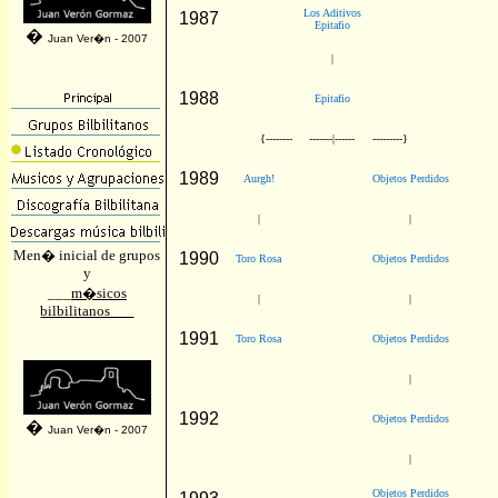
Los Aditivos
1987
Epitafio
�
Juan Ver�n - 2007
|
1988
Epitafio
{--------
-------|------
---------}
1989
Aurgh!
Objetos Perdidos
|
|
Men� inicial de grupos
1990
Toro Rosa
Objetos Perdidos
y
___
m�sicos
|
|
bilbilitanos___
1991
Toro Rosa
Objetos Perdidos
|
1992
Objetos Perdidos
�
Juan Ver�n - 2007
|
Objetos Perdidos