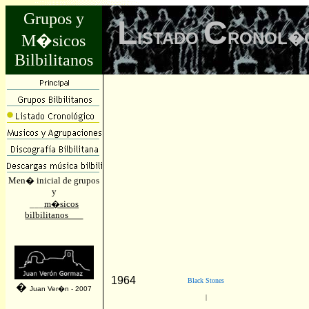
Grupos y
L
C
ISTADO
RONOL�
M�sicos
Bilbilitanos
Men� inicial de grupos
y
___
m�sicos
bilbilitanos___
1964
Black Stones
�
Juan Ver�n - 2007
|