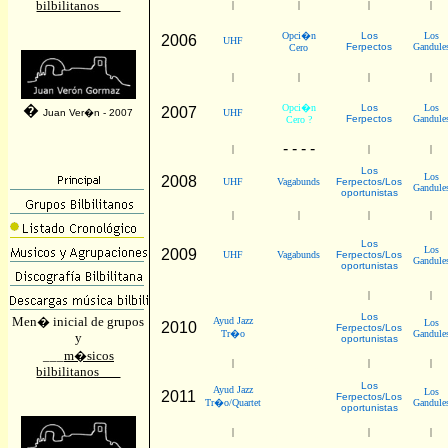
bilbilitanos___
|
|
|
|
Opci�n
Los
Los
2006
UHF
Ferpectos
Gandule
Cero
|
|
|
|
�
Opci�n
Los
Los
2007
Juan Ver�n - 2007
UHF
Ferpectos
Gandule
Cero
?
- - - -
|
|
|
Los
Los
2008
UHF
Vagabunds
Ferpectos/Los
Gandule
oportunistas
|
|
|
|
Los
Los
2009
UHF
Vagabunds
Ferpectos/Los
Gandule
oportunistas
|
|
Los
Men� inicial de grupos
Ayud Jazz
Los
2010
Ferpectos/Los
Tr�o
Gandule
y
oportunistas
___
m�sicos
Contrabando
|
|
|
�CUANDO?
bilbilitanos___
Los
Ayud Jazz
Los
2011
Ferpectos/Los
Tr�o/Quartet
Gandule
oportunistas
Contrabando
|
|
|
�CUANDO?