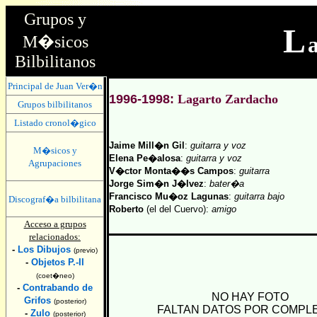
Grupos y
L
M�sicos
Bilbilitanos
Principal de Juan Ver�n
1996-1998:
Lagarto Zardacho
Grupos bilbilitanos
Listado cronol�gico
Jaime Mill�n Gil
:
guitarra y voz
M�sicos y
Elena Pe�alosa
:
guitarra y voz
Agrupaciones
V�ctor Monta��s Campos
:
guitarra
Jorge Sim�n J�lvez
:
bater�a
Francisco Mu�oz Lagunas
:
guitarra bajo
Discograf�a bilbilitana
Roberto
(el del Cuervo):
amigo
Acceso a grupos
relacionados:
-
Los Dibujos
(previo)
-
Objetos P.-II
(coet�neo)
-
Contrabando de
NO HAY FOTO
Grifos
(posterior)
FALTAN DATOS POR COMPL
-
Zulo
(posterior)