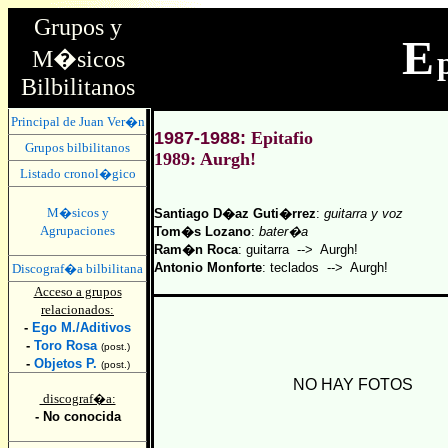
Grupos y
E
M�sicos
Bilbilitanos
Principal de Juan Ver�n
1987-1988:
Epitafio
Grupos bilbilitanos
1989: Aurgh!
Listado cronol�gico
M�sicos y
Santiago D�az Guti�rrez
:
guitarra y voz
Agrupaciones
Tom�s Lozano
:
bater�a
Ram�n Roca
: guitarra --> Aurgh!
Antonio Monforte
: teclados --> Aurgh!
Discograf�a bilbilitana
Acceso a grupos
relacionados:
-
Ego M./Aditivos
-
Toro Rosa
(post.)
-
Objetos P.
(post.)
NO HAY FOTOS
discograf�a:
- No conocida