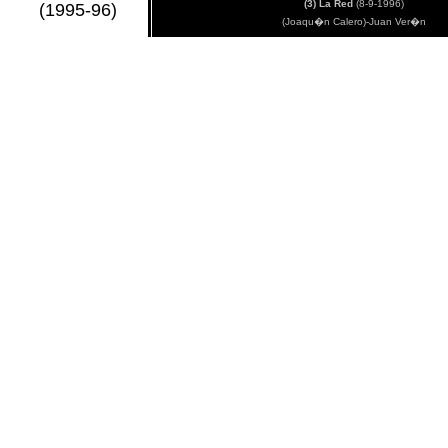
(3) La Red
(8-9-1996)
(1995-96)
(Joaqu�n Calero)-Juan Ver�n