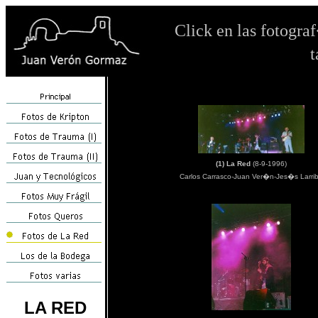
Click en las fotogra
(1) La Red
(8-9-1996)
Carlos Carrasco-Juan Ver�n-Jes�s Larri
LA RED