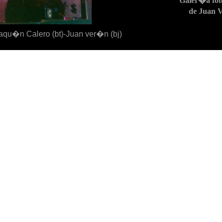
Galer�a fot
de Juan 
aqu�n Calero (bt)-Juan ver�n (bj)