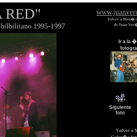
A RED"
www.juanver
Volver a Men� i
bilbilitano 1995-1997
de Juan Ver
Ir a la 
fotogr
Siguiente
foto
Volver a