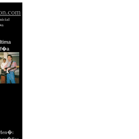
on.com
nicial
�n
�ltima
af�a
 Men�: