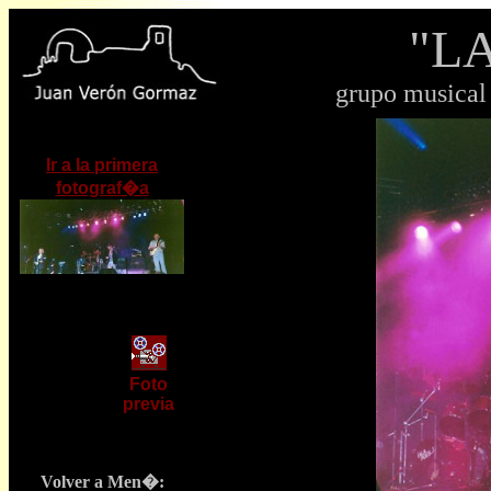
"L
grupo musical 
Ir a la primera
fotograf�a
Foto
previa
Volver a Men�: