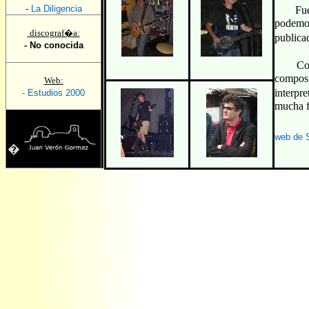
-
La Diligencia
Fuera d
podemo
discograf�a:
publica
- No conocida
Como m
composi
Web:
interpr
- Estudios 2000
mucha fu
web de S
�