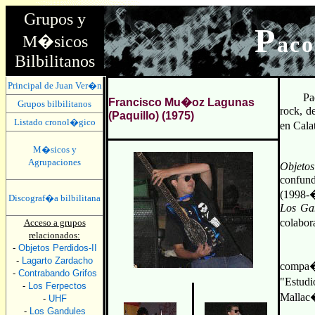
Grupos y
P
ac
M�sicos
Bilbilitanos
Principal de Juan Ver�n
Pa
Francisco Mu�oz Lagunas
Grupos bilbilitanos
rock, d
(Paquillo) (1975)
Listado cronol�gico
en Cala
M�sicos y
Tiene 
Agrupaciones
Objeto
confund
(1998-
Discograf�a bilbilitana
Los Ga
colabora
Acceso a grupos
relacionados:
-
Objetos Perdidos-II
Trabaj
-
Lagarto Zardacho
compa�
-
Contrabando Grifos
"Estudi
-
Los Ferpectos
Mallac�
-
UHF
-
Los Gandules