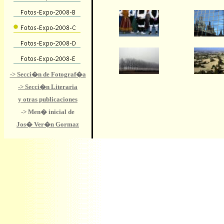
-> Secci�n de Fotograf�a
-> Secci�n Literaria
y otras publicaciones
-> Men� inicial
de
Jos� Ver�n Gormaz