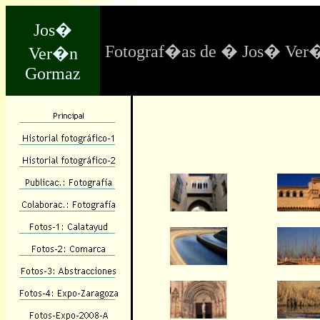
Jos�
Fotograf�as de � Jos� Ver
Ver�n
Gormaz