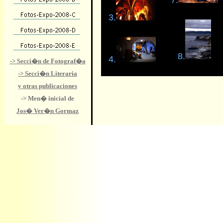
7.
3.
8.
4.
-> Secci�n de Fotograf�a
-> Secci�n Literaria
y otras publicaciones
-> Men� inicial
de
Jos� Ver�n Gormaz