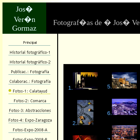
Jos�
Ver�n
Fotograf�as de � Jos� V
Gormaz
5.
1.
6.
2.