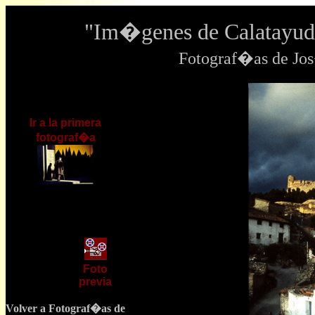
"Im�genes de Calatayud
Fotograf�as de J
Ir a la primera
fotograf�a
Foto
previa
Volver a Fotograf�as de