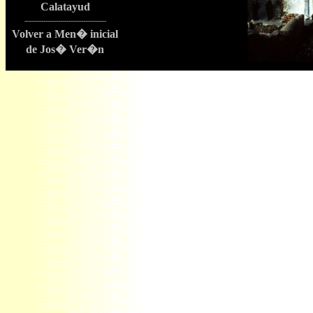
Calatayud
---------------------------------------
Volver a Men� inicial
de Jos� Ver�n