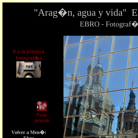
"Arag�n, agua y vida" 
EBRO - Fotograf�
Ir a la primera
fotograf�a
Foto
previa
Volver a Men�: