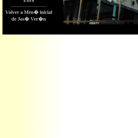
Ebro
---------------------------------------
Volver a Men� inicial
de Jos� Ver�n