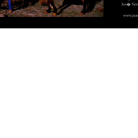
Jos� Ve
www.jua