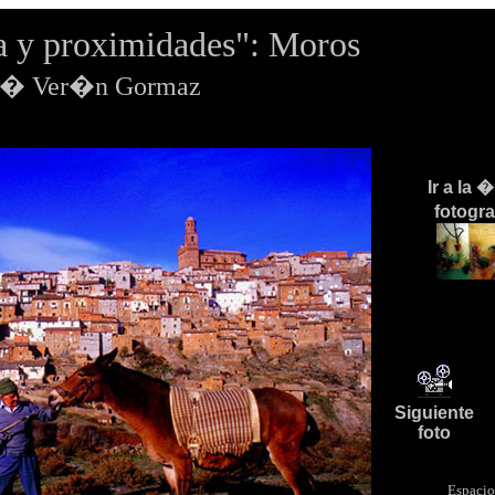
 y proximidades": Moros
os� Ver�n Gormaz
Ir a la 
fotogr
Siguiente
foto
Espacio