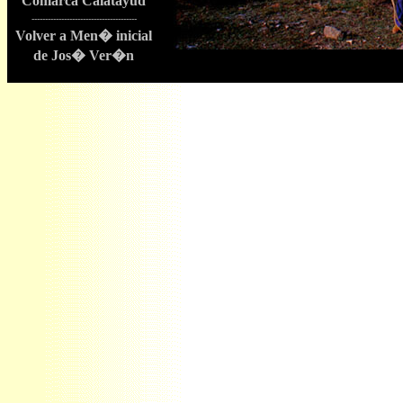
Comarca Calatayud
---------------------------------------
Volver a Men� inicial
de Jos� Ver�n