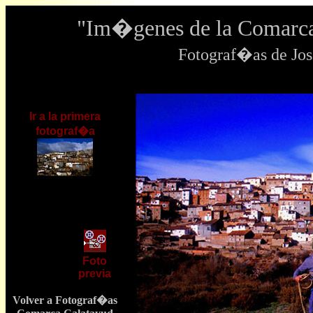
"Im�genes de la Comarca
Fotograf�as de J
Ir a la primera
fotograf�a
Foto
previa
Volver a Fotograf�as