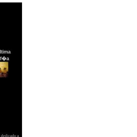
�ltima
af�a
 dedicado a