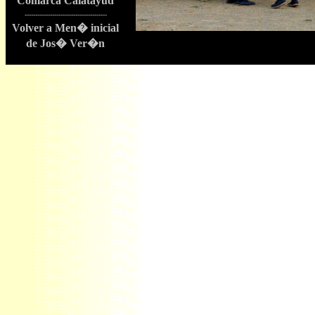
Comarca Calatayud
---------------------------------------
Volver a Men� inicial
de Jos� Ver�n