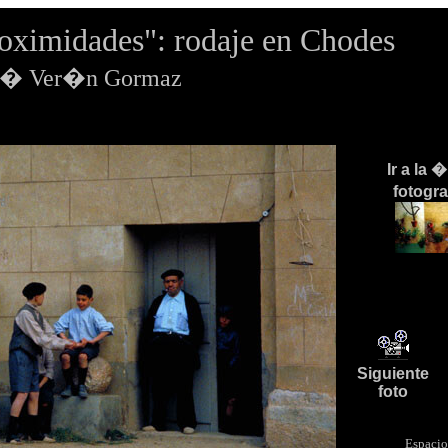
oximidades": rodaje en Chodes
os� Ver�n Gormaz
Ir a la 
fotogr
Siguiente
foto
Espacio