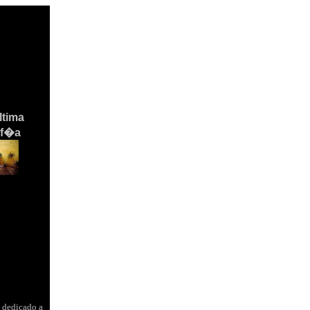
�ltima
af�a
 dedicado a