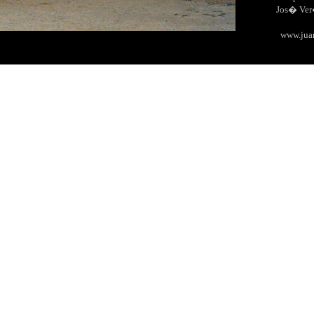
Jos� Ve
www.jua