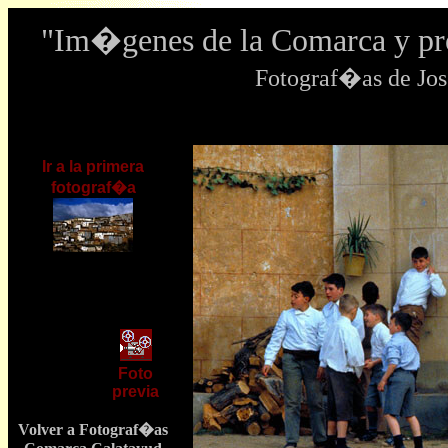
"Im�genes de la Comarca y pr
Fotograf�as de J
Ir a la primera
fotograf�a
Foto
previa
Volver a Fotograf�as