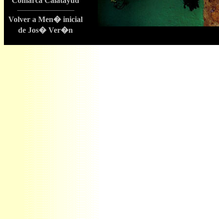
Comarca Calatayud
---------------------------------------
Volver a Men� inicial
de Jos� Ver�n