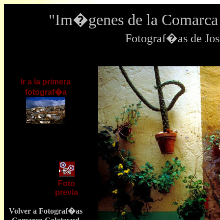
"Im�genes de la Comarca 
Fotograf�as de J
Ir a la primera
fotograf�a
Foto
previa
Volver a Fotograf�as