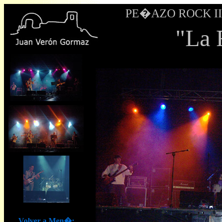
PE�AZO ROCK III -
"La 
Volver a Men�: