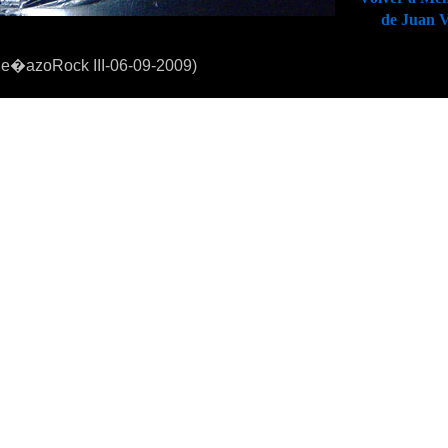
de Juan 
e�azoRock III-06-09-2009)