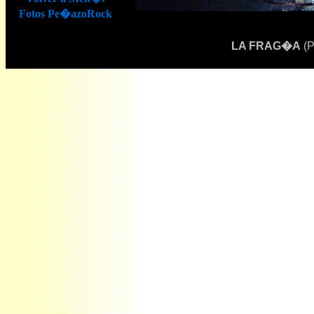
Fotos Pe�azoRock
LA FRAG�A
(P