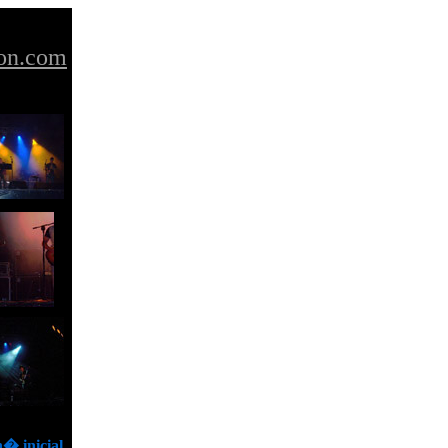
on.com
� inicial