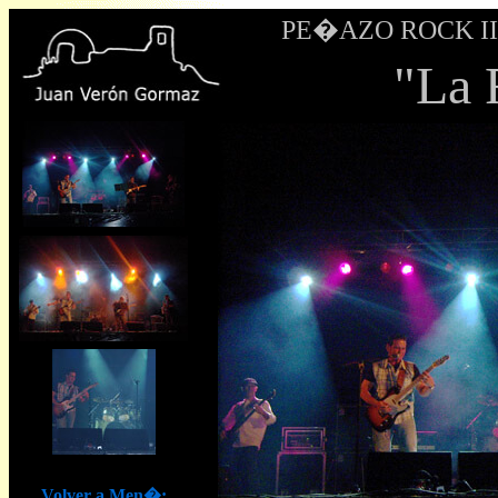
PE�AZO ROCK III -
"La 
Volver a Men�: