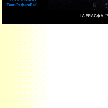
Fotos Pe�azoRock
LA FRAG�A
(P