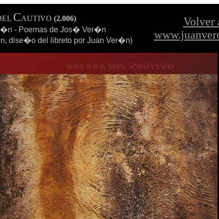
C
DEL
AUTIVO
(2.006)
Volver 
r�n - Poemas de Jos� Ver�n
www.juanver
, dise�o del libreto por Juan Ver�n)