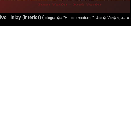
vo - Inlay (interior)
(
fotograf�a "Espejo nocturno": Jos� Ver�n,
dise�o