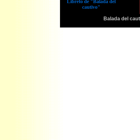
Libreto de "Balada del
cautivo"
Balada del cauti