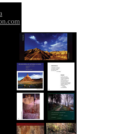
a
on.com