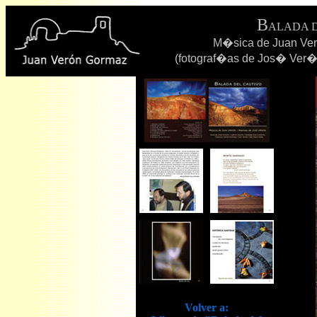
B
ALADA 
M�sica de Juan Ve
(fotograf�as de Jos� Ver�n
Volver a: