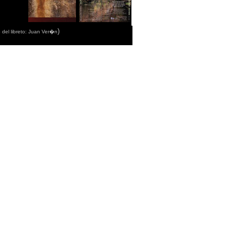
)
 del libreto: Juan Ver�n