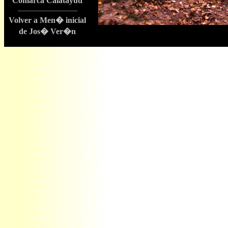
Comarca Calatayud
---------------------------------------
Volver a Men� inicial
de Jos� Ver�n