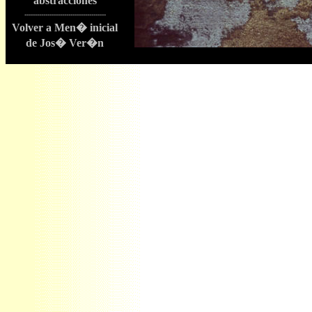
abstracciones
---------------------------------------
Volver a Men� inicial
de Jos� Ver�n