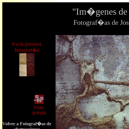
"Im�genes de 
Fotograf�as de J
Ir a la primera
fotograf�a
Foto
previa
Volver a Fotograf�as de