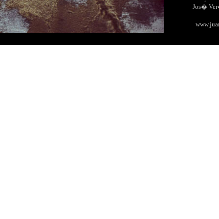
Jos� Ve
www.jua