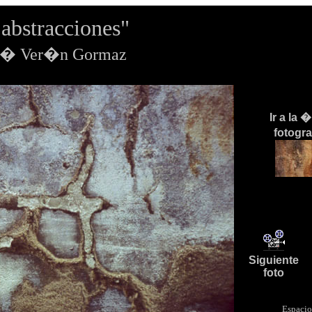
abstracciones"
os� Ver�n Gormaz
Ir a la 
fotogr
Siguiente
foto
Espacio