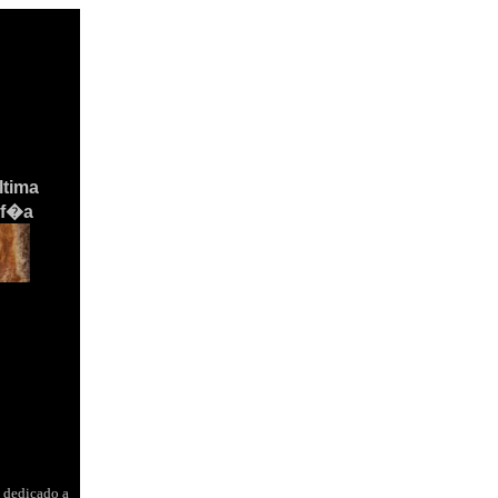
�ltima
af�a
 dedicado a