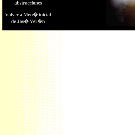
abstracciones
---------------------------------------
Volver a Men� inicial
de Jos� Ver�n