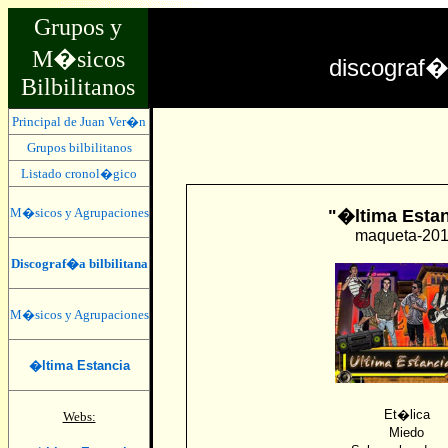
Grupos y
M�sicos
discograf
Bilbilitanos
Principal de Juan Ver�n
Grupos bilbilitanos
Listado cronol�gico
M�sicos y Agrupaciones
"�ltima Esta
maqueta-20
Discograf�a bilbilitana
M�sicos y Agrupaciones
�ltima Estancia
Et�lica
Webs:
Miedo