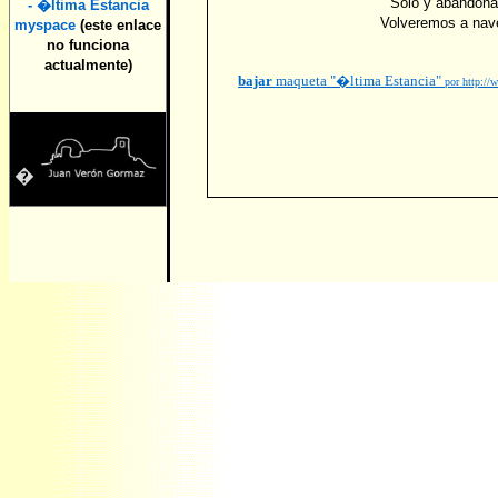
Solo y abandon
- �ltima Estancia
Volveremos a nav
myspace
(este enlace
no funciona
actualmente)
bajar
maqueta "�ltima Estancia"
por http:
�