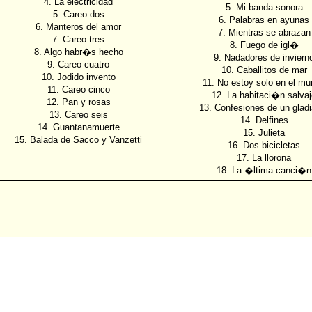
4. La electricidad
5. Mi banda sonora
5. Careo dos
6. Palabras en ayunas
6. Manteros del amor
7. Mientras se abrazan
7. Careo tres
8. Fuego de igl�
8. Algo habr�s hecho
9. Nadadores de inviern
9. Careo cuatro
10. Caballitos de mar
10. Jodido invento
11. No estoy solo en el m
11. Careo cinco
12. La habitaci�n salvaj
12. Pan y rosas
13. Confesiones de un gladi
13. Careo seis
14. Delfines
14. Guantanamuerte
15. Julieta
15. Balada de Sacco y Vanzetti
16. Dos bicicletas
17. La llorona
18. La �ltima canci�n