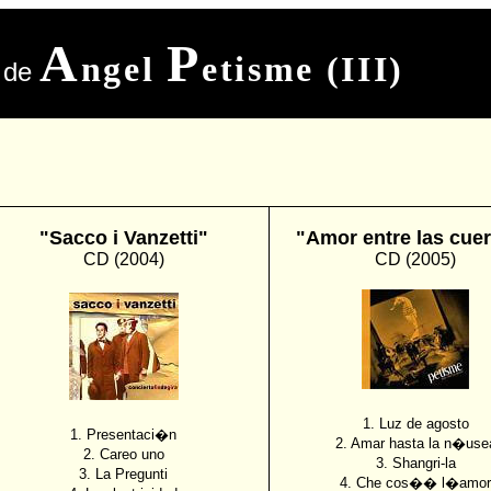
A
P
ngel
etisme (III)
 de
"Sacco i Vanzetti"
"Amor entre las cue
CD (2004)
CD (2005)
1. Luz de agosto
1. Presentaci�n
2. Amar hasta la n�use
2. Careo uno
3. Shangri-la
3. La Pregunti
4. Che cos�� l�amor