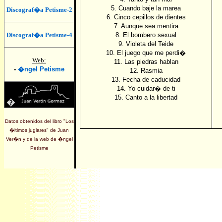
5. Cuando baje la marea
Discograf�a Petisme-2
6. Cinco cepillos de dientes
7. Aunque sea mentira
Discograf�a Petisme-4
8. El bombero sexual
9. Violeta del Teide
10. El juego que me perdi�
Web:
11. Las piedras hablan
-
�
ngel Petisme
12. Rasmia
13. Fecha de caducidad
14. Yo cuidar� de ti
15. Canto a la libertad
�
Datos obtenidos del libro "Los
�ltimos juglares" de Juan
Ver�n y de la web de
�ngel
Petisme