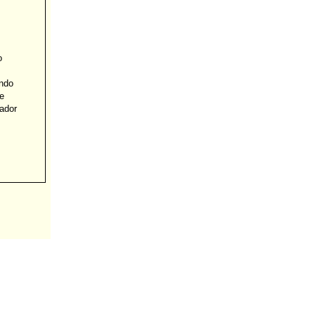
o
undo
e
ador