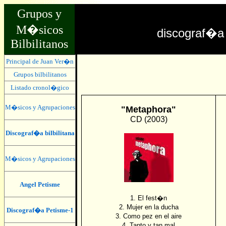
Grupos y
M�sicos
discograf�a
Bilbilitanos
Principal de Juan Ver�n
Grupos bilbilitanos
Listado cronol�gico
M�sicos y Agrupaciones
"Metaphora"
CD (2003)
Discograf�a bilbilitana
M�sicos y Agrupaciones
Angel Petisme
1. El fest�n
2. Mujer en la ducha
Discograf�a Petisme-1
3. Como pez en el aire
4. Tanto y tan mal