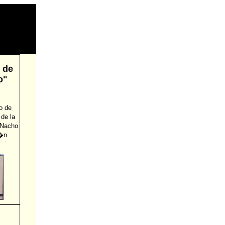
d de
o"
o de
de la
r Nacho
m�n