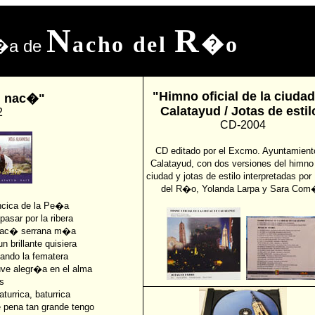
N
R
acho del
�o
f�a de
"Himno oficial de la ciuda
d nac�"
Calatayud / Jotas de estil
2
CD-2004
CD editado por el Excmo. Ayuntamient
Calatayud, con dos versiones del himno 
ciudad y jotas de estilo interpretadas po
del R�o, Yolanda Larpa y Sara Co
ncica de la Pe�a
asar por la ribera
en ac� serrana m�a
 brillante quisiera
tando la fematera
ve alegr�a en el alma
s
urrica, baturrica
 pena tan grande tengo