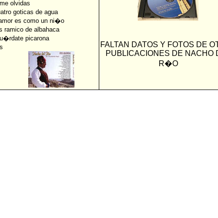
me olvidas
uatro goticas de agua
 amor es como un ni�o
s ramico de albahaca
u�rdate picarona
FALTAN DATOS Y FOTOS DE O
s
PUBLICACIONES DE NACHO 
R�O