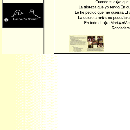
Cuando sue�o que 
La tristeza que yo tengo/En c
Le he pedido que me quieras/El
La quiero a m�s no poder/Ere
�
En todo el r�o Mart�n/Ac
Rondadera