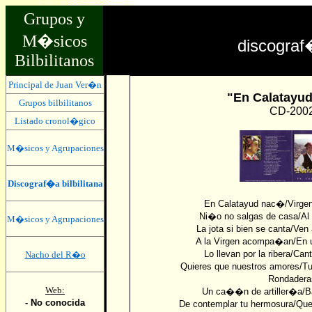
Grupos y
M�sicos
discogra
Bilbilitanos
Principal de Juan Ver�n
"En Calatayu
Grupos bilbilitanos
CD-200
Listado cronol�gico
M�sicos y Agrupaciones
Discograf�a bilbilitana
En Calatayud nac�/Virge
Ni�o no salgas de casa/Al p
M�sicos y Agrupaciones
La jota si bien se canta/V
A la Virgen acompa�an/En un
Lo llevan por la ribera/Can
Nacho del R�o
Quieres que nuestros amores/Tu
Rondadera
Web:
Un ca��n de artiller�a/Bat
- No conocida
De contemplar tu hermosura/Que