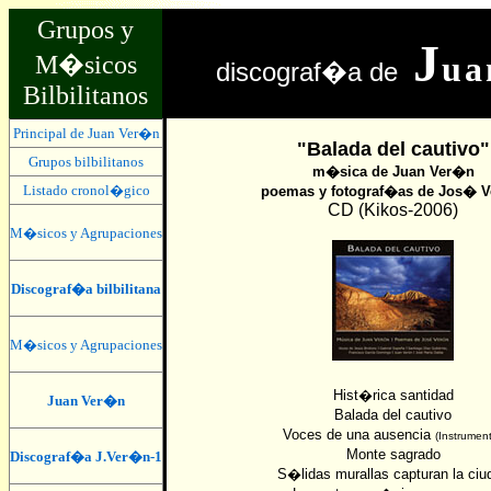
Grupos y
J
u
M�sicos
discograf�a de
Bilbilitanos
Principal de Juan Ver�n
"Balada del cautivo"
Grupos bilbilitanos
m�sica de Juan Ver�n
Listado cronol�gico
poemas y fotograf�as de Jos� 
CD (Kikos-2006)
M�sicos y Agrupaciones
Discograf�a bilbilitana
M�sicos y Agrupaciones
Hist�rica santidad
Juan Ver�n
Balada del cautivo
Voces de una ausencia
(Instrument
Monte sagrado
Discograf�a J.Ver�n-1
S�lidas murallas capturan la ciu