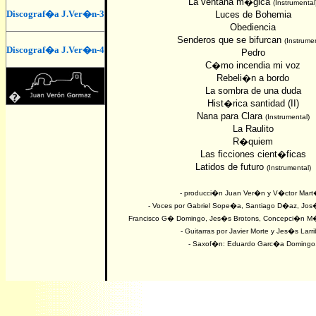
La ventana m�gica
(Instrumental
Discograf�a J.Ver�n-3
Luces de Bohemia
Obediencia
Senderos que se bifurcan
(Instrumen
Discograf�a J.Ver�n-4
Pedro
C�mo incendia mi voz
Rebeli�n a bordo
La sombra de una duda
�
Hist�rica santidad (II)
Nana para Clara
(Instrumental)
La Raulito
R�quiem
Las ficciones cient�ficas
Latidos de futuro
(Instrumental)
- producci�n Juan Ver�n y V�ctor Mart
- Voces por Gabriel Sope�a, Santiago D�az, Jo
Francisco G� Domingo, Jes�s Brotons, Concepci�n M�
- Guitarras por Javier Morte y Jes�s Larri
- Saxof�n: Eduardo Garc�a Domingo