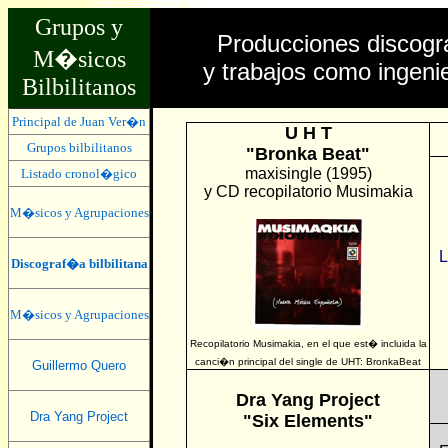
Grupos y
Producciones discogr
M�sicos
y trabajos como ingeni
Bilbilitanos
Principal de Juan Ver�n
U H T
Grupos bilbilitanos
"Bronka Beat"
maxisingle (1995)
Listado cronol�gico
y CD recopilatorio Musimakia
M�sicos y Agrupaciones
L
Discograf�a bilbilitana
M�sicos y Agrupaciones
Recopilatorio Musimakia, en el que est� incluida la
canci�n principal del single de UHT: BronkaBeat
Guillermo Quero
Dra Yang Project
Dra Yang Project
"Six Elements"