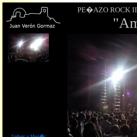
PE�AZO ROCK III -
"Am
Volver a Men�: