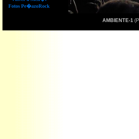
Fotos Pe�azoRock
AMBIENTE-1
(