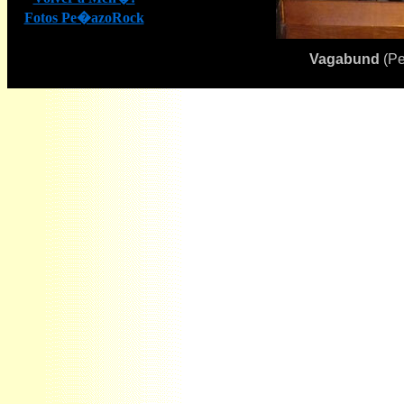
Fotos Pe�azoRock
Vagabund
(Pe