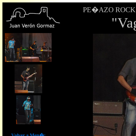
PE�AZO ROCK II 
"Va
Volver a Men�: