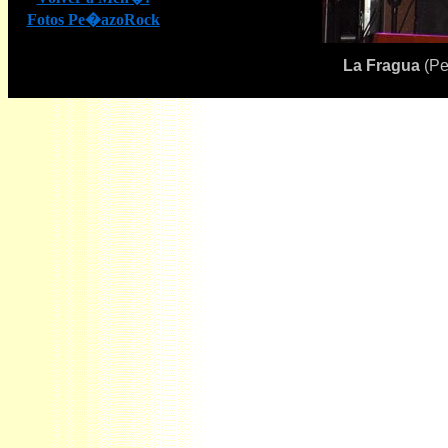
Fotos Pe�azoRock
La Fragua
(Pe