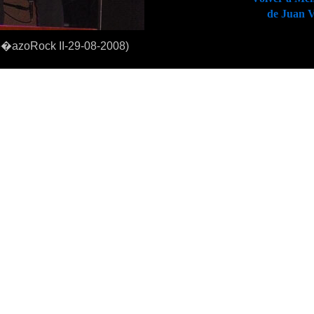
de Juan 
�azoRock II-29-08-2008)