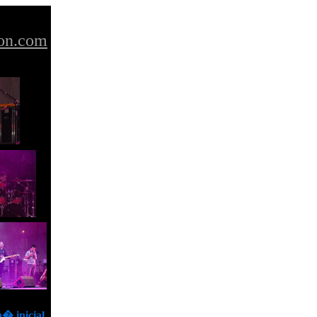
on.com
� inicial