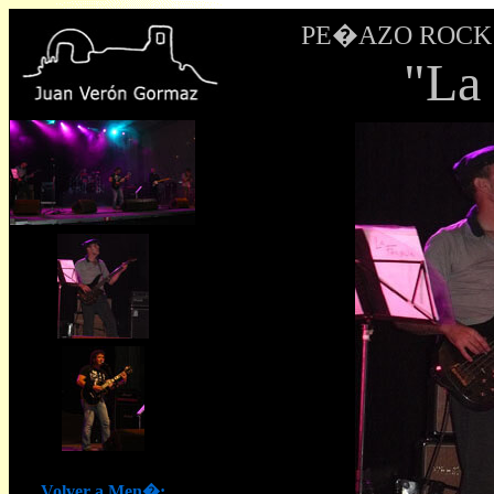
PE�AZO ROCK II 
"La
Volver a Men�: