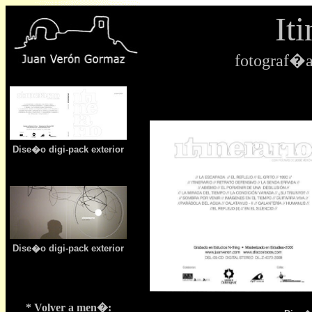
Iti
fotograf�a
Dise�o digi-pack exterior
Dise�o digi-pack exterior
* Volver a men�: