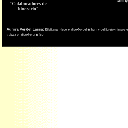
Dise�o
"Colaboradores de
Itinerario"
Aurora Ver�n Lassa
:
Bilbilitana. Hace el dise�o del �lbum y del libreto-miniposter
trabaja en dise�o gr�fico
.