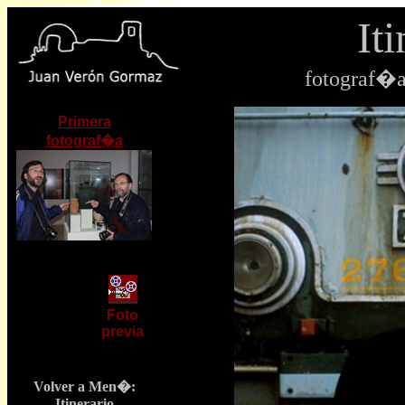
Iti
fotograf�a
P
rimera
fotograf�a
Foto
previa
Volver a Men�:
Itinerario