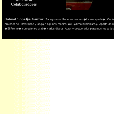
Colaboradores
Gabriel Sope�a Genzor:
Zaragozano. Pone su voz en �La escapada�. Cantan
profesor de universidad y seg�n algunos medios �el �ltimo humanista�. Aparte de 
�El Frente� con quienes grab� varios discos. Autor y colaborador para muchos artista