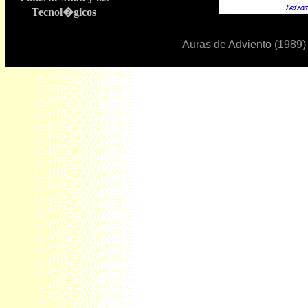
Tecnol�gicos
Auras de Adviento (1989