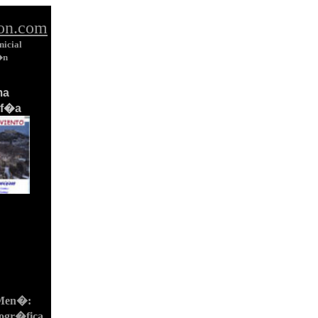
on.com
nicial
�n
ma
af�a
 Men�:
ogr�fica