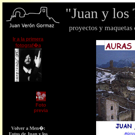
"Juan y lo
proyectos y maquetas
Ir a la primera
fotograf�a
Foto
previa
Volver a Men�:
Fotos de Juan y los