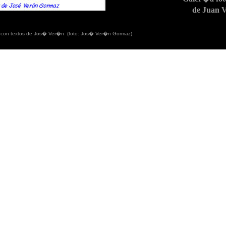
de Juan 
)
con textos de Jos� Ver�n (foto: Jos� Ver�n Gormaz)