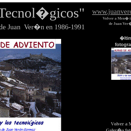
s Tecnol�gicos"
www.juanver
Volver a Men� i
de Juan Ver
 de Juan Ver�n en 1986-1991
�
lti
fotogr
Volver a
Galer�a fot