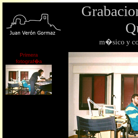
Grabacio
Q
m�sico y com
Primera
fotograf�a