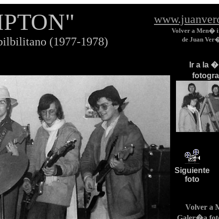
IPTON"
www.juanver
Volver a Men� i
ilbilitano (1977-1978)
de Juan Ver
Ir a la 
fotogr
Siguiente
foto
Volver a
Galer�a fot