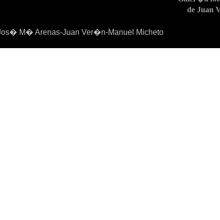
de Juan 
Jos� M� Arenas-Juan Ver�n-Manuel Micheto