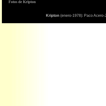
Fotos de Kripton
Kripton
(enero-1978):
Paco Acero-