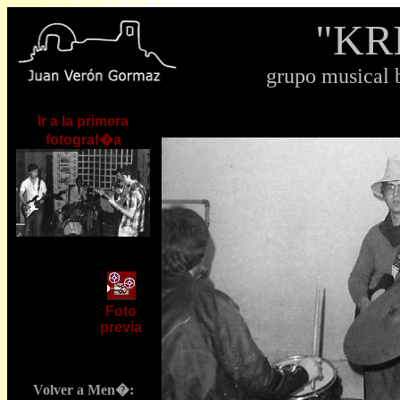
"KR
grupo musical b
Ir a la primera
fotograf�a
Foto
previa
Volver a Men�: