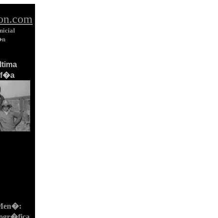
on.com
nicial
�n
�ltima
af�a
 Men�:
ogr�fica