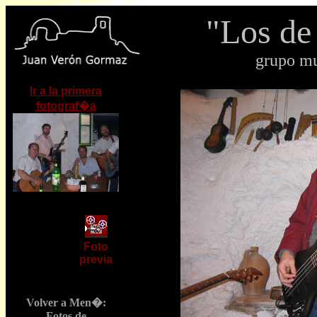
"Los de
grupo mu
Ir a la primera
fotograf�a
Foto
previa
Volver a Men�:
Fotos de