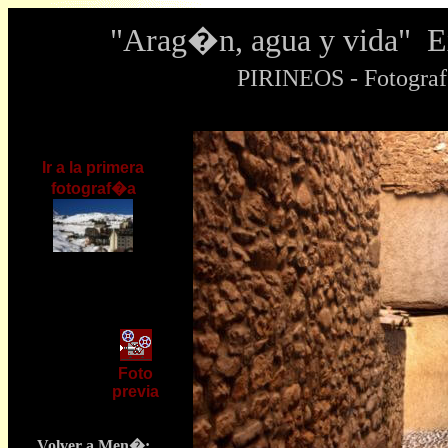
"Arag�n, agua y vida" 
PIRINEOS - Fotogra
Ir a la primera
fotograf�a
Foto
previa
Volver a Men�: