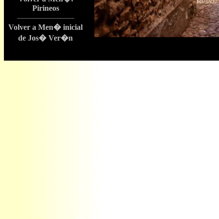
Pi
rineos
---------------------------------------
Volver a Men� inicial
de Jos� Ver�n