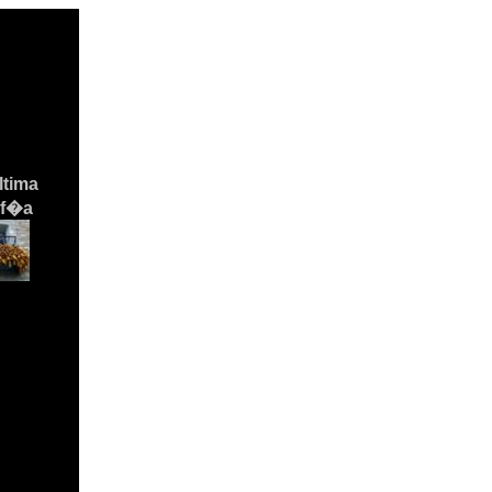
�ltima
af�a