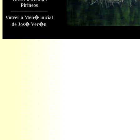
Pi
rineos
---------------------------------------
Volver a Men� inicial
de Jos� Ver�n