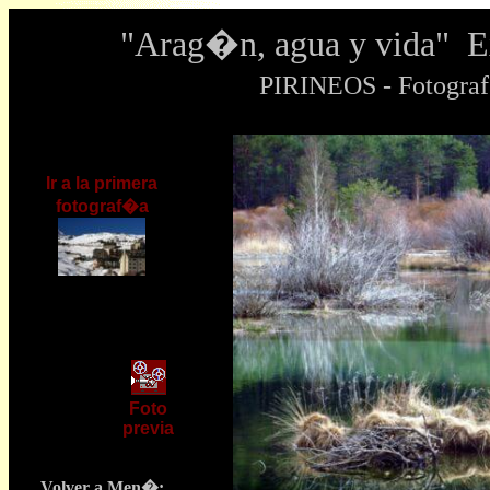
"Arag�n, agua y vida" 
PIRINEOS - Fotogra
Ir a la primera
fotograf�a
Foto
previa
Volver a Men�: