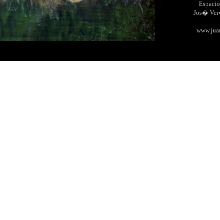
Espacio
Jos� Ve
www.jua