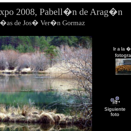
Expo 2008, Pabell�n de Arag�n
f�as de Jos� Ver�n Gormaz
Ir a la 
fotogr
Siguiente
foto