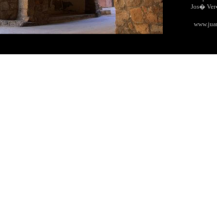
Jos� Ve
www.jua