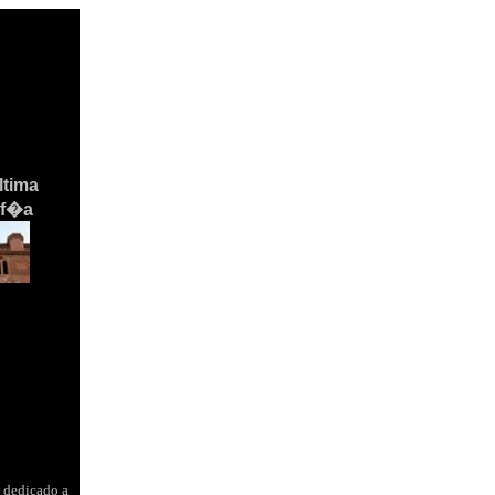
�ltima
af�a
 dedicado a