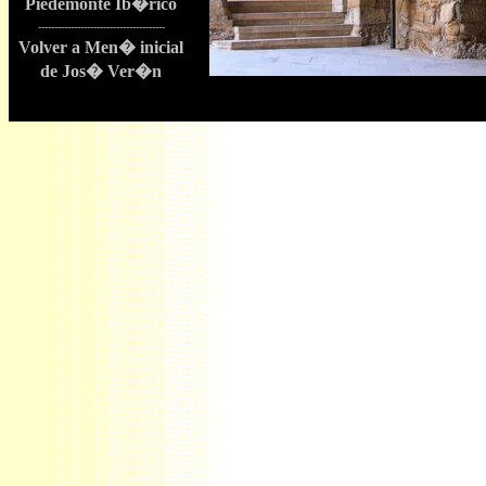
Piedemonte Ib�rico
---------------------------------------
Volver a Men� inicial
de Jos� Ver�n