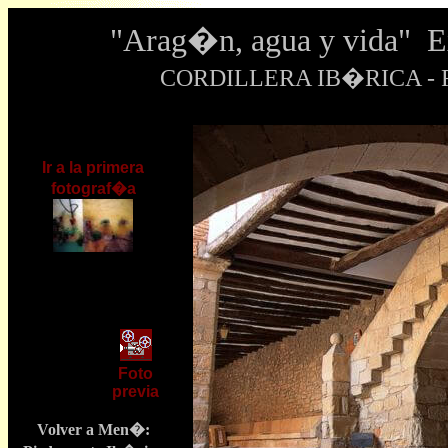
"Arag�n, agua y vida" 
CORDILLERA IB�RICA - Fo
Ir a la primera
fotograf�a
Foto
previa
Volver a Men�: