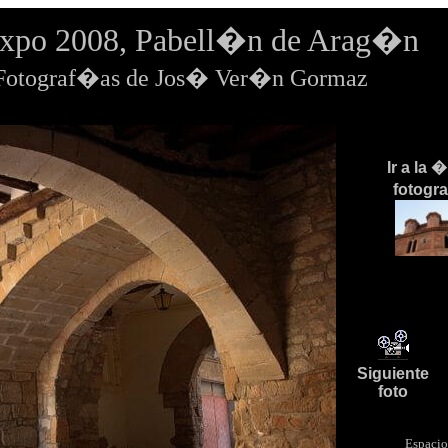
Expo 2008, Pabell�n de Arag�n
tograf�as de Jos� Ver�n Gormaz
Ir a la 
fotogr
Siguiente
foto
Espacio