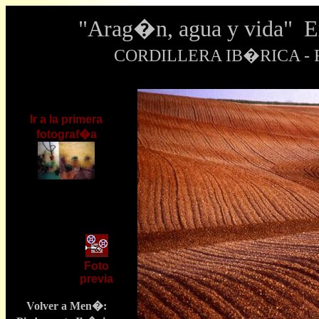
"Arag�n, agua y vida" 
CORDILLERA IB�RICA - Fo
Ir a la primera
fotograf�a
Foto
previa
Volver a Men�: