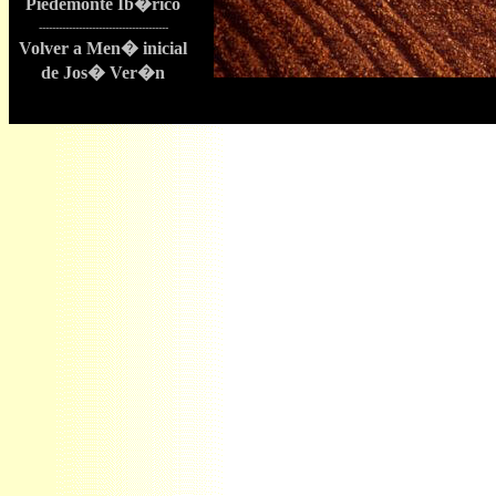
Piedemonte Ib�rico
---------------------------------------
Volver a Men� inicial
de Jos� Ver�n