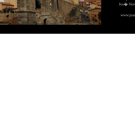
Jos� Ve
www.jua