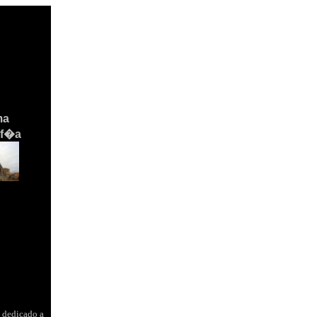
ma
af�a
 dedicado a