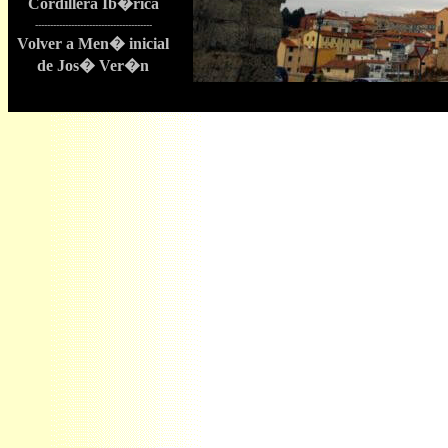
Cordillera Ib�rica
---------------------------------------
Volver a Men� inicial
de Jos� Ver�n