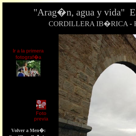
"Arag�n, agua y vida" 
CORDILLERA IB�RICA - Fo
Ir a la primera
fotograf�a
Foto
previa
Volver a Men�: