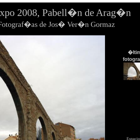
Expo 2008, Pabell�n de Arag�n
tograf�as de Jos� Ver�n Gormaz
�lti
fotogr
Espacio