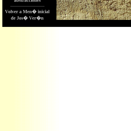
abstracciones
---------------------------------------
Volver a Men� inicial
de Jos� Ver�n