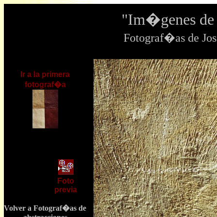
"Im�genes de 
Fotograf�as de J
Ir a la primera
fotograf�a
Foto
previa
Volver a Fotograf�as de